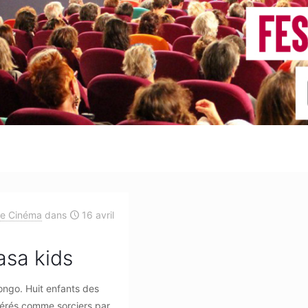
de Cinéma
dans
16 avril
asa kids
ongo. Huit enfants des
dérés comme sorciers par