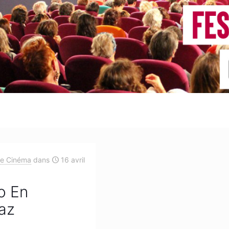
de Cinéma
dans
16 avril
o En
paz