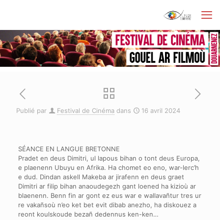
Publié par
Festival de Cinéma
dans
16 avril 2024
SÉANCE EN LANGUE BRETONNE
Pradet en deus Dimitri, ul lapous bihan o tont deus Europa,
e plaenenn Ubuyu en Afrika. Ha chomet eo eno, war-lerc’h
e dud. Dindan askell Makeba ar jirafenn en deus graet
Dimitri ar filip bihan anaoudegezh gant loened ha kizioù ar
blaenenn. Benn fin ar gont ez eus war e wallavañtur tres ur
re vakañsoù n’eo ket bet evit dibab anezho, ha diskouez a
reont koulskoude bezañ dedennus ken-ken…