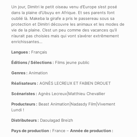
Un jour, Dimitri le petit oiseau venu d’Europe s’est posé
dans la plaine d’Ubuyu en Afrique. Et ses parents l’ont
oublié là. Makeba la girafe a pris le passereau sous sa
protection et Dimitri découvre les animaux et les modes de
vie de la plaine. C’est un peu comme des vacances qu’il
n’aurait pas choisies mais qui vont s’avérer extrêmement
enrichissantes…
Langues :
Français
Éditions / Sélections :
Films jeune public
Genres :
Animation
Réalisateurs :
AGNÈS LECREUX ET FABIEN DROUET
Scénaristes :
Agnès Lecreux|Matthieu Chevallier
Producteurs :
Beast Animation|Nadasdy Film|Vivement
Lundi !
Distributeurs :
Daoulagad Breizh
Pays de production :
France –
Année de production :