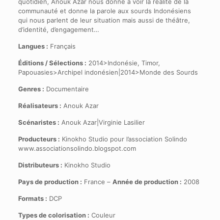
quotidien, Anouk Azar nous donne à voir la réalité de la
communauté et donne la parole aux sourds Indonésiens
qui nous parlent de leur situation mais aussi de théâtre,
d’identité, d’engagement…
Langues :
Français
Éditions / Sélections :
2014>Indonésie, Timor,
Papouasies>Archipel indonésien|2014>Monde des Sourds
Genres :
Documentaire
Réalisateurs :
Anouk Azar
Scénaristes :
Anouk Azar|Virginie Lasilier
Producteurs :
Kinokho Studio pour l’association Solindo
www.associationsolindo.blogspot.com
Distributeurs :
Kinokho Studio
Pays de production :
France –
Année de production :
2008
Formats :
DCP
Types de colorisation :
Couleur